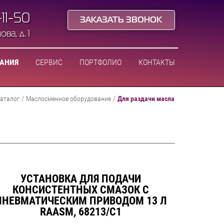
-11-50
ЗАКАЗАТЬ ЗВОНОК
ва, д. 1
ВАНИЯ
СЕРВИС
ПОРТФОЛИО
КОНТАКТЫ
аталог
/
Маслосменное оборудование
/
Для раздачи масла
УСТАНОВКА ДЛЯ ПОДАЧИ
КОНСИСТЕНТНЫХ СМАЗОК С
ПНЕВМАТИЧЕСКИМ ПРИВОДОМ 13 Л
RAASM, 68213/C1