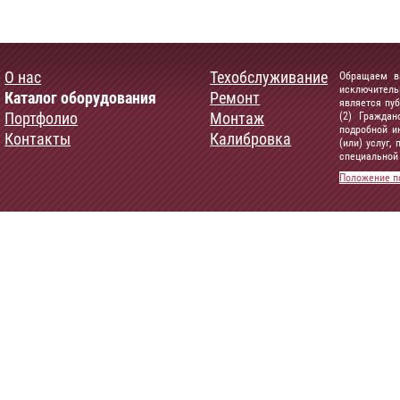
О нас
Техобслуживание
Обращаем ва
исключитель
Каталог оборудования
Ремонт
является пу
Портфолио
Монтаж
(2) Граждан
подробной и
Контакты
Калибровка
(или) услуг
специальной 
Положение п