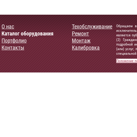
О нас
Техобслуживание
Обращаем ва
исключитель
Каталог оборудования
Ремонт
является пу
Портфолио
Монтаж
(2) Граждан
подробной и
Контакты
Калибровка
(или) услуг
специальной 
Положение п