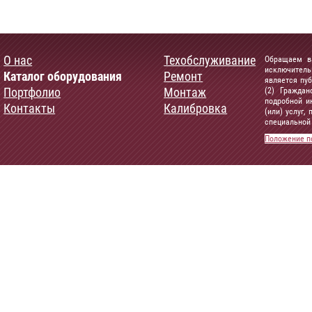
О нас
Техобслуживание
Обращаем ва
исключитель
Каталог оборудования
Ремонт
является пу
Портфолио
Монтаж
(2) Граждан
подробной и
Контакты
Калибровка
(или) услуг
специальной 
Положение п