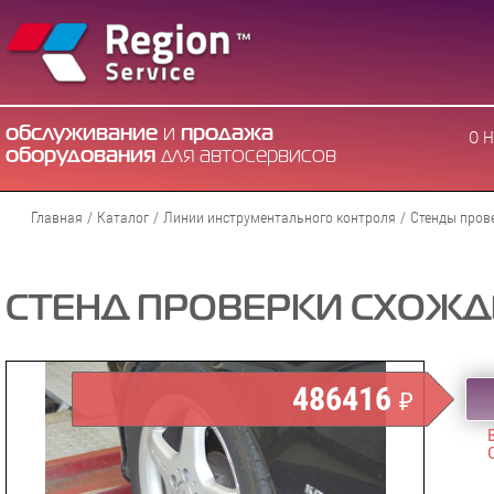
обслуживание
и
продажа
О 
оборудования
для автосервисов
Главная
/
Каталог
/
Линии инструментального контроля
/
Стенды пров
СТЕНД ПРОВЕРКИ СХОЖДЕ
486416
₽