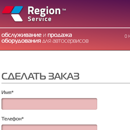
обслуживание
и
продажа
О 
оборудования
для автосервисов
СДЕЛАТЬ ЗАКАЗ
Имя
*
Телефон
*