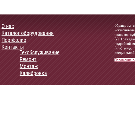
О нас
Обращаем ва
исключитель
Каталог оборудования
является пу
Портфолио
(2) Граждан
подробной и
Контакты
(или) услуг
Техобслуживание
специальной 
Ремонт
Положение п
Монтаж
Калибровка