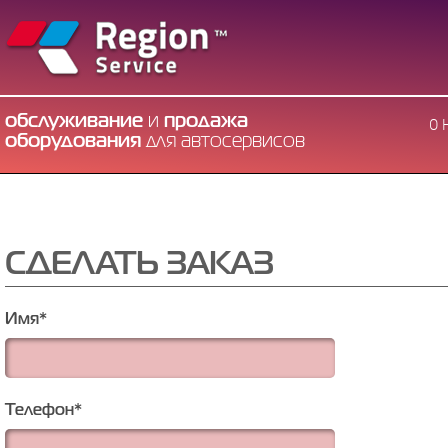
обслуживание
и
продажа
О 
оборудования
для автосервисов
СДЕЛАТЬ ЗАКАЗ
Имя
*
Телефон
*