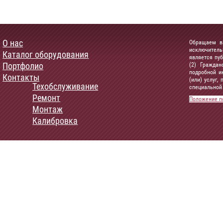
О нас
Обращаем ва
исключитель
Каталог оборудования
является пу
Портфолио
(2) Граждан
подробной и
Контакты
(или) услуг
Техобслуживание
специальной 
Ремонт
Положение п
Монтаж
Калибровка