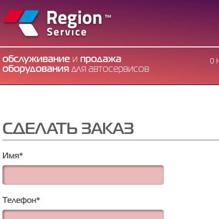
обслуживание
и
продажа
О 
оборудования
для автосервисов
СДЕЛАТЬ ЗАКАЗ
Имя
*
Телефон
*