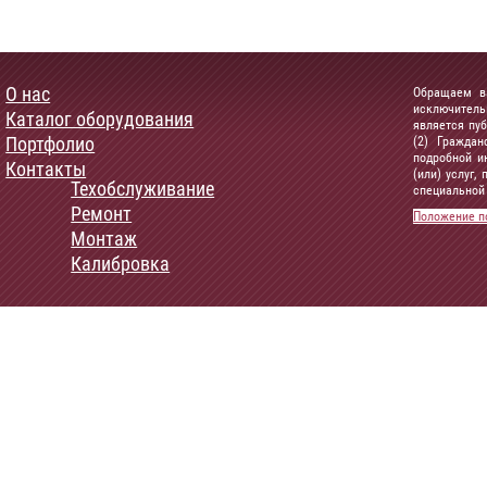
О нас
Обращаем ва
исключитель
Каталог оборудования
является пу
Портфолио
(2) Граждан
подробной и
Контакты
(или) услуг
Техобслуживание
специальной 
Ремонт
Положение п
Монтаж
Калибровка