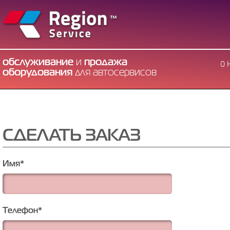
обслуживание
и
продажа
О 
оборудования
для автосервисов
СДЕЛАТЬ ЗАКАЗ
Имя
*
Телефон
*