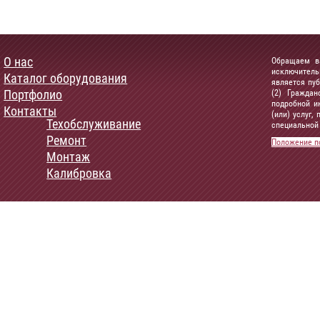
О нас
Обращаем ва
исключитель
Каталог оборудования
является пу
Портфолио
(2) Граждан
подробной и
Контакты
(или) услуг
Техобслуживание
специальной 
Ремонт
Положение п
Монтаж
Калибровка